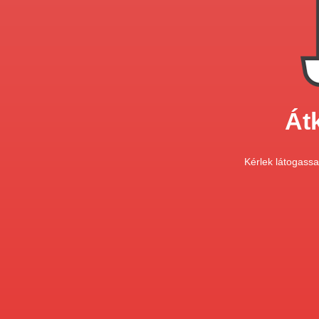
Át
Kérlek látogass