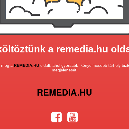
költöztünk a remedia.hu olda
a meg a
REMEDIA.HU
oldalt, ahol gyorsabb, kényelmesebb tárhely bizto
megjelenését.
REMEDIA.HU