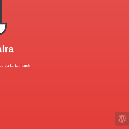
lra
sítja tartalmaink